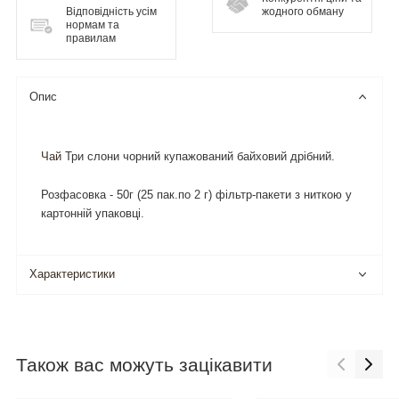
Відповідність усім
жодного обману
нормам та
правилам
Опис
Чай
Три слони чорний купажований байховий дрібний.
Розфасовка - 50г (25 пак.по 2 г) фільтр-пакети з ниткою у
картонній упаковці.
Характеристики
Також вас можуть зацікавити