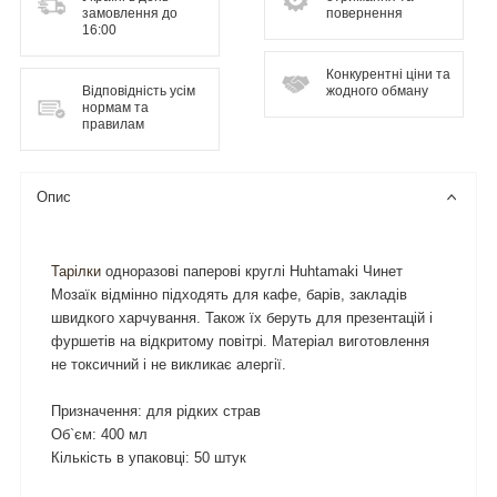
замовлення до
повернення
16:00
Конкурентні ціни та
Відповідність усім
жодного обману
нормам та
правилам
Опис
Тарілки
одноразові паперові круглі Huhtamaki Чинет
Мозаїк відмінно підходять для кафе, барів, закладів
швидкого харчування. Також їх беруть для презентацій і
фуршетів на відкритому повітрі. Матеріал виготовлення
не токсичний і не викликає алергії.
Призначення: для рідких страв
Об`єм: 400 мл
Кількість в упаковці: 50 штук