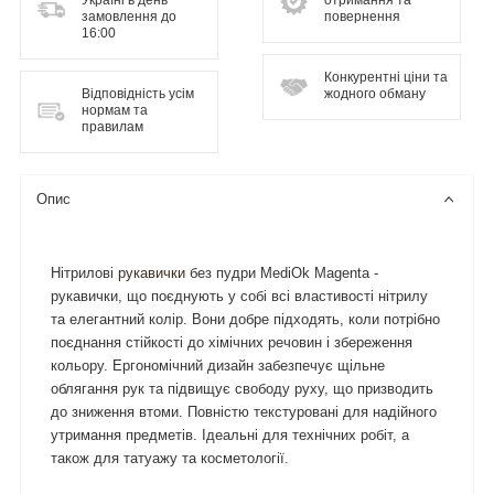
Україні в день
отримання та
замовлення до
повернення
16:00
Конкурентні ціни та
Відповідність усім
жодного обману
нормам та
правилам
Опис
Нітрилові
рукавички
без пудри MediOk Magenta -
рукавички, що поєднують у собі всі властивості нітрилу
та елегантний колір. Вони добре підходять, коли потрібно
поєднання стійкості до хімічних речовин і збереження
кольору. Ергономічний дизайн забезпечує щільне
облягання рук та підвищує свободу руху, що призводить
до зниження втоми. Повністю текстуровані для надійного
утримання предметів. Ідеальні для технічних робіт, а
також для татуажу та косметології.