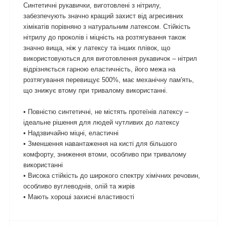
Синтетичні рукавички, виготовлені з нітрилу,
забезпечують значно кращий захист від агресивних
хімікатів порівняно з натуральним латексом. Стійкість
нітрилу до проколів і міцність на розтягування також
значно вища, ніж у латексу та інших плівок, що
використовуються для виготовлення рукавичок – нітрил
відрізняється гарною еластичність, його межа на
розтягування перевищує 500%, має механічну пам'ять,
що знижує втому при тривалому використанні.
• Повністю синтетичні, не містять протеїнів латексу –
ідеальне рішення для людей чутливих до латексу
• Надзвичайно міцні, еластичні
• Зменшення навантаження на кисті для більшого
комфорту, зниження втоми, особливо при тривалому
використанні
• Висока стійкість до широкого спектру хімічних речовин,
особливо вуглеводнів, олій та жирів
• Мають хороші захисні властивості