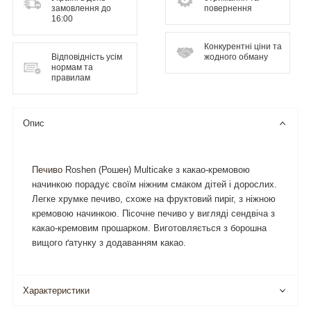
замовлення до
повернення
16:00
Конкурентні ціни та
Відповідність усім
жодного обману
нормам та
правилам
Опис
Печиво
Roshen (Рошен) Multicake з какао-кремовою
начинкою порадує своїм ніжним смаком дітей і дорослих.
Легке хрумке печиво, схоже на фруктовий пиріг, з ніжною
кремовою начинкою. Пісочне печиво у вигляді сендвіча з
какао-кремовим прошарком. Виготовляється з борошна
вищого ґатунку з додаванням какао.
Характеристики